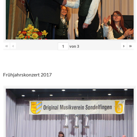
«
‹
›
»
von
3
Frühjahrskonzert 2017