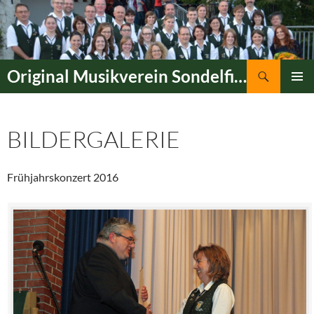
Zum
Inhalt
springen
Suchen
Original Musikverein Sondelfingen 1906 e.V.
PRIMÄR
MENÜ
BILDERGALERIE
Frühjahrskonzert 2016