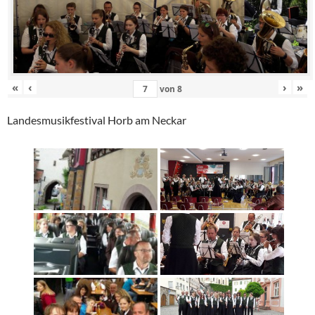
«
‹
›
»
von
8
Landesmusikfestival Horb am Neckar