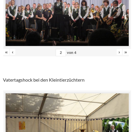
«
‹
›
»
von
4
Vatertagshock bei den Kleintierzüchtern