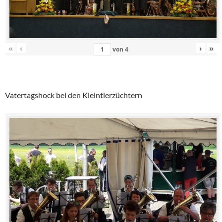
«
‹
›
»
von
4
Vatertagshock bei den Kleintierzüchtern