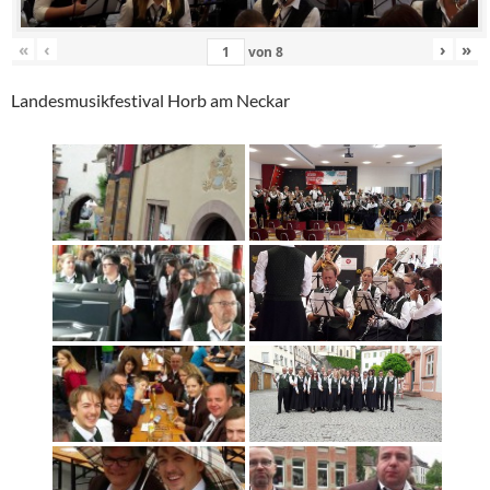
«
‹
›
»
von
8
Landesmusikfestival Horb am Neckar