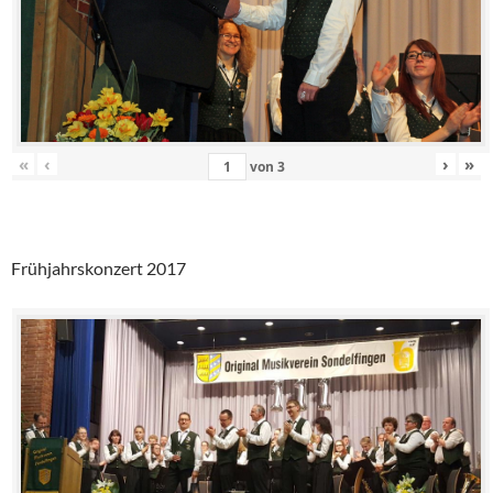
«
‹
›
»
von
3
Frühjahrskonzert 2017