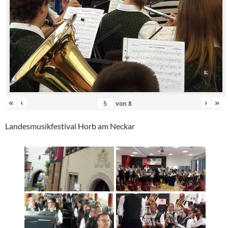
«
‹
›
»
von
8
Landesmusikfestival Horb am Neckar