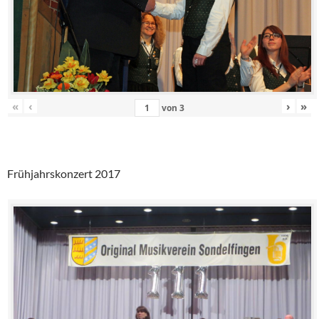
«
‹
›
»
von
3
Frühjahrskonzert 2017