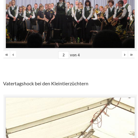
«
‹
›
»
von
4
Vatertagshock bei den Kleintierzüchtern